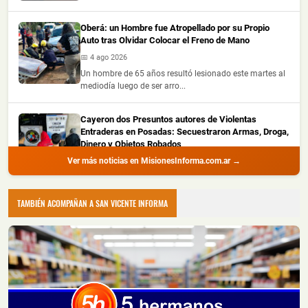
Oberá: un Hombre fue Atropellado por su Propio
Auto tras Olvidar Colocar el Freno de Mano
📅 4 ago 2026
Un hombre de 65 años resultó lesionado este martes al
mediodía luego de ser arro...
Cayeron dos Presuntos autores de Violentas
Entraderas en Posadas: Secuestraron Armas, Droga,
Dinero y Objetos Robados
Ver más noticias en MisionesInforma.com.ar →
📅 4 ago 2026
La Policía de Misiones detuvo a dos hombres con
amplio prontuario durante un all...
TAMBIÉN ACOMPAÑAN A SAN VICENTE INFORMA
Recuperaron Herramientas Robadas y Detuvieron a
un Joven en Oberá
📅 4 ago 2026
La Policía de Misiones recuperó una hidrolavadora y
una motoguadaña que habían s...