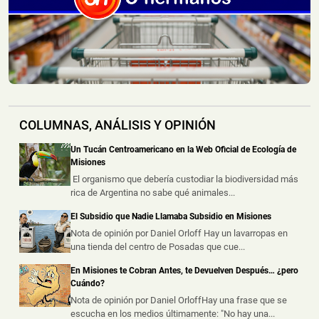
Montecarlo: Controlaron un Principio de Incendio en
un Camión sobre la Ruta Nacional 12
📅 4 ago 2026
Un camión sufrió un principio de incendio durante la
noche del lunes sobre la Ru...
Un Incendio Destruyó una Vivienda en Posadas: una
Pareja Logró Salir a Tiempo y no Hubo Heridos
COLUMNAS, ANÁLISIS Y OPINIÓN
📅 4 ago 2026
Una vivienda fue destruida por un incendio durante la
Un Tucán Centroamericano en la Web Oficial de Ecología de
madrugada de este martes s...
Misiones
El organismo que debería custodiar la biodiversidad más
rica de Argentina no sabe qué animales...
Hallaron un Auto Despistado sobre la Ruta 14 y
Descubrieron que Había sido Robado en Buenos
El Subsidio que Nadie Llamaba Subsidio en Misiones
Aires
Nota de opinión por Daniel Orloff Hay un lavarropas en
📅 3 ago 2026
una tienda del centro de Posadas que cue...
La Policía de Misiones secuestró un automóvil que
había sido abandonado tras un ...
En Misiones te Cobran Antes, te Devuelven Después… ¿pero
Cuándo?
Nota de opinión por Daniel OrloffHay una frase que se
escucha en los medios últimamente: "No hay una...