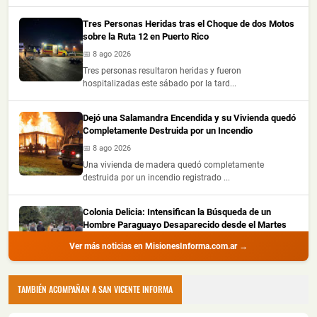
Tres Personas Heridas tras el Choque de dos Motos
sobre la Ruta 12 en Puerto Rico
📅 8 ago 2026
Tres personas resultaron heridas y fueron
hospitalizadas este sábado por la tard...
Dejó una Salamandra Encendida y su Vivienda quedó
Completamente Destruida por un Incendio
📅 8 ago 2026
Una vivienda de madera quedó completamente
destruida por un incendio registrado ...
Colonia Delicia: Intensifican la Búsqueda de un
Hombre Paraguayo Desaparecido desde el Martes
📅 8 ago 2026
Ver más noticias en MisionesInforma.com.ar →
La Policía de Misiones lleva adelante un amplio
operativo para localizar a Oscar...
TAMBIÉN ACOMPAÑAN A SAN VICENTE INFORMA
Choque Entre dos Autos en Oberá dejó Daños