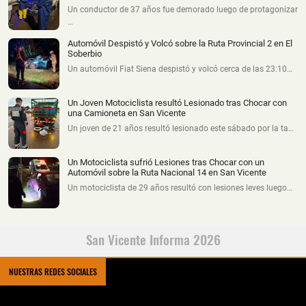
Un conductor de 37 años fue demorado luego de protagonizar
…
Automóvil Despistó y Volcó sobre la Ruta Provincial 2 en El
Soberbio
Un automóvil Fiat Siena despistó y volcó cerca de las 23:10…
Un Joven Motociclista resultó Lesionado tras Chocar con
una Camioneta en San Vicente
Un joven de 21 años resultó lesionado este sábado por la ta…
Un Motociclista sufrió Lesiones tras Chocar con un
Automóvil sobre la Ruta Nacional 14 en San Vicente
Un motociclista de 29 años resultó con lesiones leves luego…
San Vicente Informa 2026
NUESTRAS REDES SOCIALES