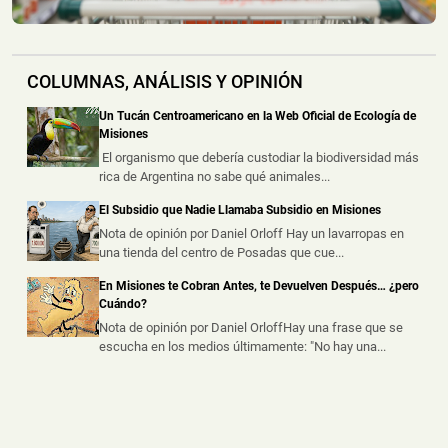
Las Cámaras del 911 Permitieron Detener a un
Sospechoso por un Asalto a Mano Armada en
COLUMNAS, ANÁLISIS Y OPINIÓN
Colonia Victoria
📅 8 ago 2026
Un Tucán Centroamericano en la Web Oficial de Ecología de
Las cámaras del CIO 911 fueron claves para avanzar en
Misiones
la investigación de un asa...
El organismo que debería custodiar la biodiversidad más
rica de Argentina no sabe qué animales...
Escapó de la Policía y Abandonó una Mochila con
El Subsidio que Nadie Llamaba Subsidio en Misiones
Marihuana Valuada en un Millón de Pesos
Nota de opinión por Daniel Orloff Hay un lavarropas en
📅 8 ago 2026
una tienda del centro de Posadas que cue...
Un presunto intercambio de droga fue frustrado durante
un operativo policial rea...
En Misiones te Cobran Antes, te Devuelven Después… ¿pero
Cuándo?
Nota de opinión por Daniel OrloffHay una frase que se
escucha en los medios últimamente: "No hay una...