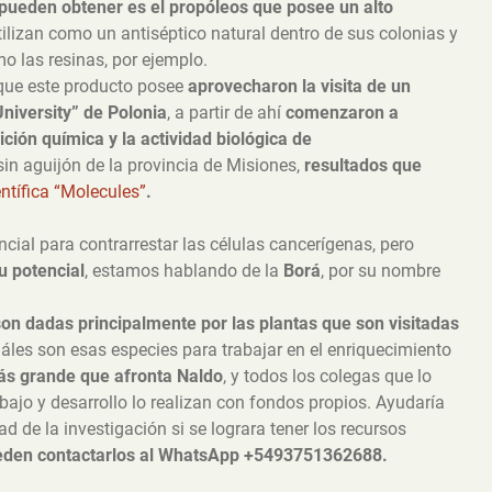
e pueden obtener es el propóleos que posee un alto
utilizan como un antiséptico natural dentro de sus colonias y
o las resinas, por ejemplo.
 que este producto posee
aprovecharon la visita de un
University” de Polonia
, a partir de ahí
comenzaron a
ción química y la actividad biológica de
in aguijón de la provincia de Misiones,
resultados que
entífica “Molecules”
.
ial para contrarrestar las células cancerígenas, pero
u potencial
, estamos hablando de la
Borá
, por su nombre
son dadas principalmente por las plantas que son visitadas
 cuáles son esas especies para trabajar en el enriquecimiento
ás grande que afronta Naldo
, y todos los colegas que lo
bajo y desarrollo lo realizan con fondos propios. Ayudaría
d de la investigación si se lograra tener los recursos
ueden contactarlos al WhatsApp +5493751362688.