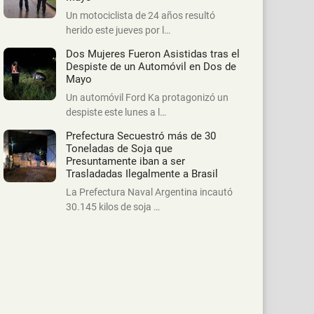
Un motociclista de 24 años resultó
herido este jueves por l…
Dos Mujeres Fueron Asistidas tras el
Despiste de un Automóvil en Dos de
Mayo
Un automóvil Ford Ka protagonizó un
despiste este lunes a l…
Prefectura Secuestró más de 30
Toneladas de Soja que
Presuntamente iban a ser
Trasladadas Ilegalmente a Brasil
La Prefectura Naval Argentina incautó
30.145 kilos de soja …