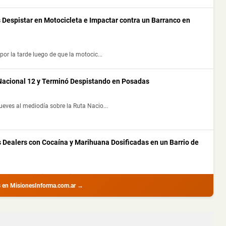
 Despistar en Motocicleta e Impactar contra un Barranco en
por la tarde luego de que la motocic...
 Nacional 12 y Terminó Despistando en Posadas
ueves al mediodía sobre la Ruta Nacio...
s Dealers con Cocaína y Marihuana Dosificadas en un Barrio de
nte procedimientos realizados por la ...
s en MisionesInforma.com.ar →
s Heridos y Escapó del Lugar