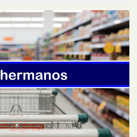
e un automóvil embistiera a una motoc...
lo y su Casa Terminó Consumida por el Fuego
durante la madrugada de este jueves e...
s tras un Choque en una Transitada Avenida de Posadas
rcoles por la tarde tras protagoniz...
 de un Árbol dejó a un Trabajador Gravemente Herido
r desde varios metros de altura mie...