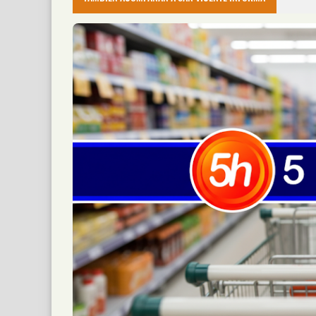
Dos personas resultaron heridas luego de qu
Creyó que Había Apagado un Cigarril
📅 6 ago 2026
Una vivienda fue consumida por un incendio 
Dos Motociclistas Resultaron Herido
📅 5 ago 2026
Dos motociclistas resultaron heridos este mié
Un Accidente Laboral Durante la Poda
📅 5 ago 2026
Un trabajador sufrió graves lesiones tras cae