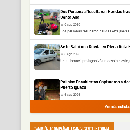
Dos Personas Resultaron Heridas tras
Santa Ana
📅 6 ago 2026
Dos personas resultaron heridas este jueves 
Se le Salió una Rueda en Plena Ruta
📅 6 ago 2026
Un automóvil protagonizó un despiste este j
Policías Encubiertos Capturaron a do
Puerto Iguazú
📅 6 ago 2026
Dos presuntos dealers fueron demorados dura
Ver más noticia
Chocó a una Moto en Posadas, dejó do
📅 6 ago 2026
TAMBIÉN ACOMPAÑAN A SAN VICENTE INFORMA