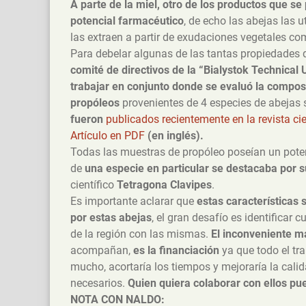
A parte de la miel, otro de los productos que s
potencial farmacéutico
, de echo las abejas las 
las extraen a partir de exudaciones vegetales com
Para debelar algunas de las tantas propiedades
comité de directivos de la “Bialystok Technical 
trabajar en conjunto donde se evaluó la composi
propóleos
provenientes de 4 especies de abejas s
fueron
publicados recientemente en la revista ci
Artículo en PDF
(en inglés).
Todas las muestras de propóleo poseían un potenc
de
una especie en particular se destacaba por s
científico
Tetragona Clavipes
.
Es importante aclarar que
estas características 
por estas abejas
, el gran desafío es identificar
de la región con las mismas.
El inconveniente m
acompañan,
es la financiación
ya que todo el tra
mucho, acortaría los tiempos y mejoraría la calida
necesarios.
Quien quiera colaborar con ellos p
NOTA CON NALDO: