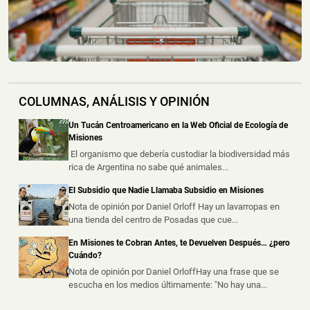
📅 6 ago 2026
Un hombre de 34 años fue detenido este jueves en
Campo Grande, acusado de robar ...
Dos Personas Resultaron Heridas tras Despistar en
Motocicleta e Impactar contra un Barranco en Santa
COLUMNAS, ANÁLISIS Y OPINIÓN
Ana
📅 6 ago 2026
Un Tucán Centroamericano en la Web Oficial de Ecología de
Dos personas resultaron heridas este jueves por la tarde
Misiones
luego de que la motocic...
El organismo que debería custodiar la biodiversidad más
rica de Argentina no sabe qué animales...
Se le Salió una Rueda en Plena Ruta Nacional 12 y
El Subsidio que Nadie Llamaba Subsidio en Misiones
Terminó Despistando en Posadas
Nota de opinión por Daniel Orloff Hay un lavarropas en
📅 6 ago 2026
una tienda del centro de Posadas que cue...
Un automóvil protagonizó un despiste este jueves al
mediodía sobre la Ruta Nacio...
En Misiones te Cobran Antes, te Devuelven Después… ¿pero
Cuándo?
Nota de opinión por Daniel OrloffHay una frase que se
escucha en los medios últimamente: "No hay una...