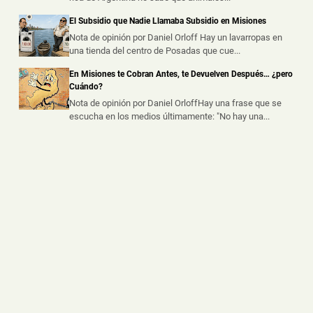
Hallaron un Auto Despistado sobre la Ruta 14 y
Descubrieron que Había sido Robado en Buenos
El Subsidio que Nadie Llamaba Subsidio en Misiones
Aires
Nota de opinión por Daniel Orloff Hay un lavarropas en
📅 3 ago 2026
una tienda del centro de Posadas que cue...
La Policía de Misiones secuestró un automóvil que
había sido abandonado tras un ...
En Misiones te Cobran Antes, te Devuelven Después… ¿pero
Cuándo?
Nota de opinión por Daniel OrloffHay una frase que se
escucha en los medios últimamente: "No hay una...