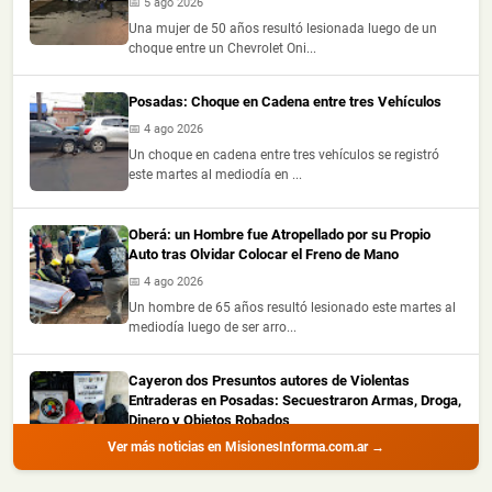
📅 5 ago 2026
Una mujer de 50 años resultó lesionada luego de un
choque entre un Chevrolet Oni...
Posadas: Choque en Cadena entre tres Vehículos
📅 4 ago 2026
Un choque en cadena entre tres vehículos se registró
este martes al mediodía en ...
Oberá: un Hombre fue Atropellado por su Propio
Auto tras Olvidar Colocar el Freno de Mano
📅 4 ago 2026
Un hombre de 65 años resultó lesionado este martes al
mediodía luego de ser arro...
Cayeron dos Presuntos autores de Violentas
Entraderas en Posadas: Secuestraron Armas, Droga,
Dinero y Objetos Robados
Ver más noticias en MisionesInforma.com.ar →
📅 4 ago 2026
La Policía de Misiones detuvo a dos hombres con