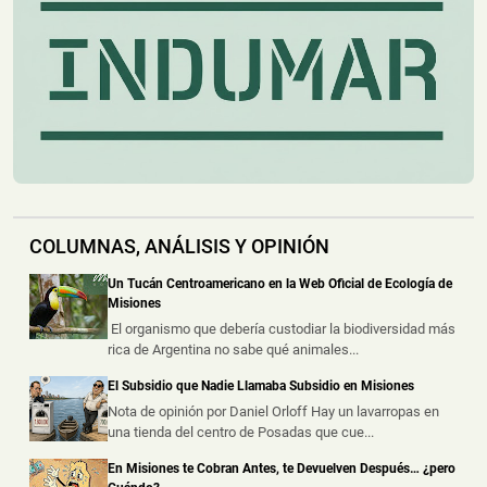
Oberá dejó como saldo ún...
Desarticularon un Presunto Narcoquiosco en
Posadas y Demoraron a Cuatro Personas
📅 8 ago 2026
La Policía desarticuló el viernes por la tarde un presunto
punto de comercializa...
Las Cámaras del 911 Permitieron Detener a un
Sospechoso por un Asalto a Mano Armada en
COLUMNAS, ANÁLISIS Y OPINIÓN
Colonia Victoria
📅 8 ago 2026
Un Tucán Centroamericano en la Web Oficial de Ecología de
Las cámaras del CIO 911 fueron claves para avanzar en
Misiones
la investigación de un asa...
El organismo que debería custodiar la biodiversidad más
rica de Argentina no sabe qué animales...
Escapó de la Policía y Abandonó una Mochila con
El Subsidio que Nadie Llamaba Subsidio en Misiones
Marihuana Valuada en un Millón de Pesos
Nota de opinión por Daniel Orloff Hay un lavarropas en
📅 8 ago 2026
una tienda del centro de Posadas que cue...
Un presunto intercambio de droga fue frustrado durante
un operativo policial rea...
En Misiones te Cobran Antes, te Devuelven Después… ¿pero