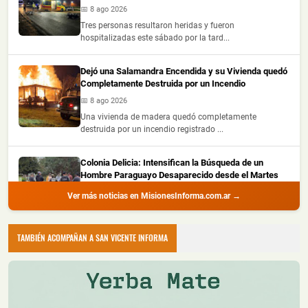
📅 8 ago 2026
Tres personas resultaron heridas y fueron
hospitalizadas este sábado por la tard...
Dejó una Salamandra Encendida y su Vivienda quedó
Completamente Destruida por un Incendio
📅 8 ago 2026
Una vivienda de madera quedó completamente
destruida por un incendio registrado ...
Colonia Delicia: Intensifican la Búsqueda de un
Hombre Paraguayo Desaparecido desde el Martes
📅 8 ago 2026
Ver más noticias en MisionesInforma.com.ar →
La Policía de Misiones lleva adelante un amplio
operativo para localizar a Oscar...
TAMBIÉN ACOMPAÑAN A SAN VICENTE INFORMA
Choque Entre dos Autos en Oberá dejó Daños
Materiales y no Hubo Heridos
📅 8 ago 2026
Un siniestro vial ocurrido este viernes por la noche en