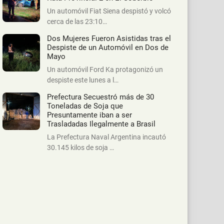
Un automóvil Fiat Siena despistó y volcó
cerca de las 23:10…
Dos Mujeres Fueron Asistidas tras el
Despiste de un Automóvil en Dos de
Mayo
Un automóvil Ford Ka protagonizó un
despiste este lunes a l…
Prefectura Secuestró más de 30
Toneladas de Soja que
Presuntamente iban a ser
Trasladadas Ilegalmente a Brasil
La Prefectura Naval Argentina incautó
30.145 kilos de soja …