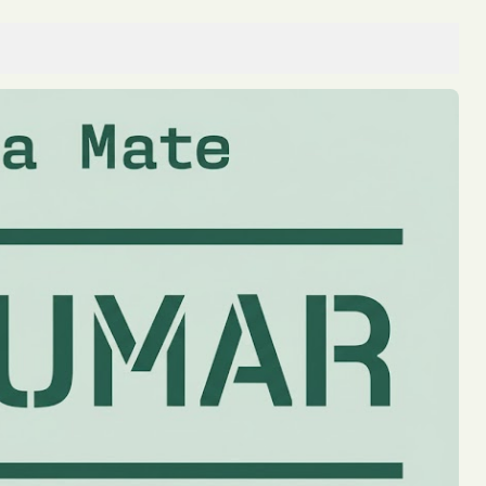
 Despistar en Motocicleta e Impactar contra un Barranco en
por la tarde luego de que la motocic...
 Nacional 12 y Terminó Despistando en Posadas
ueves al mediodía sobre la Ruta Nacio...
s Dealers con Cocaína y Marihuana Dosificadas en un Barrio de
nte procedimientos realizados por la ...
s Heridos y Escapó del Lugar
e un automóvil embistiera a una motoc...