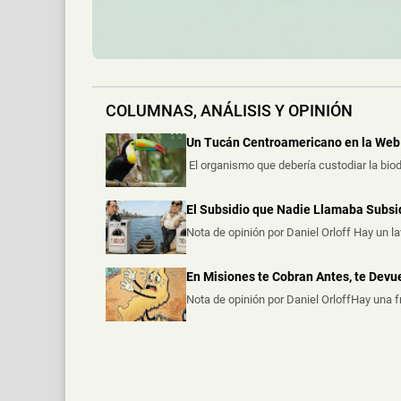
COLUMNAS, ANÁLISIS Y OPINIÓN
Un Tucán Centroamericano en la Web 
El organismo que debería custodiar la biod
El Subsidio que Nadie Llamaba Subsi
Nota de opinión por Daniel Orloff Hay un l
En Misiones te Cobran Antes, te Dev
Nota de opinión por Daniel OrloffHay una 