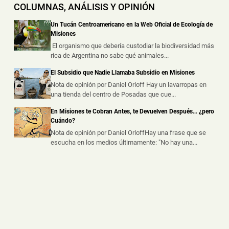
COLUMNAS, ANÁLISIS Y OPINIÓN
Ana
📅 6 ago 2026
Un Tucán Centroamericano en la Web Oficial de Ecología de
Dos personas resultaron heridas este jueves por la tarde
Misiones
luego de que la motocic...
El organismo que debería custodiar la biodiversidad más
rica de Argentina no sabe qué animales...
Se le Salió una Rueda en Plena Ruta Nacional 12 y
El Subsidio que Nadie Llamaba Subsidio en Misiones
Terminó Despistando en Posadas
Nota de opinión por Daniel Orloff Hay un lavarropas en
📅 6 ago 2026
una tienda del centro de Posadas que cue...
Un automóvil protagonizó un despiste este jueves al
mediodía sobre la Ruta Nacio...
En Misiones te Cobran Antes, te Devuelven Después… ¿pero
Cuándo?
Nota de opinión por Daniel OrloffHay una frase que se
escucha en los medios últimamente: "No hay una...