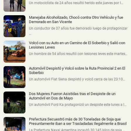
Un motociclista de 24 años resultó herido este jueves por l…
Manejaba Alcoholizado, Chocó contra Otro Vehículo y fue
Demorado en San Vicente
Un conductor de 37 años fue demorado luego de protagonizar
…
Volcó con su Auto en un Camino de El Soberbio y Salió con
Lesiones Leves
Un hombre de 54 años resultó con lesiones leves este martes…
Automóvil Despistó y Volcó sobre la Ruta Provincial 2 en El
Soberbio
Un automóvil Fiat Siena despistó y volcó cerca de las 23:10…
Dos Mujeres Fueron Asistidas tras el Despiste de un
Automóvil en Dos de Mayo
Un automóvil Ford Ka protagonizó un despiste este lunes a l…
Prefectura Secuestró más de 30 Toneladas de Soja que
Presuntamente iban a ser Trasladadas Ilegalmente a Brasil
La Prefectura Naval Argentina incautó 30.145 kilos de soja …