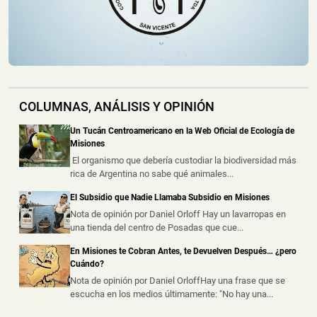
Terminó Despistando en Posadas
📅 6 ago 2026
Un automóvil protagonizó un despiste este jueves al
mediodía sobre la Ruta Nacio...
Policías Encubiertos Capturaron a dos Dealers con
COLUMNAS, ANÁLISIS Y OPINIÓN
Cocaína y Marihuana Dosificadas en un Barrio de
Puerto Iguazú
Un Tucán Centroamericano en la Web Oficial de Ecología de
📅 6 ago 2026
Misiones
Dos presuntos dealers fueron demorados durante
El organismo que debería custodiar la biodiversidad más
procedimientos realizados por la ...
rica de Argentina no sabe qué animales...
El Subsidio que Nadie Llamaba Subsidio en Misiones
Chocó a una Moto en Posadas, dejó dos Heridos y
Escapó del Lugar
Nota de opinión por Daniel Orloff Hay un lavarropas en
una tienda del centro de Posadas que cue...
📅 6 ago 2026
Dos personas resultaron heridas luego de que un
En Misiones te Cobran Antes, te Devuelven Después… ¿pero
automóvil embistiera a una motoc...
Cuándo?
Nota de opinión por Daniel OrloffHay una frase que se
escucha en los medios últimamente: "No hay una...