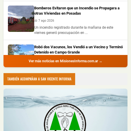
Bomberos Evitaron que un Incendio se Propagara a
otras Viviendas en Posadas
📅 7 ago 2026
Un incendio registrado durante la mañana de este
viernes generó preocupación en ...
Robó dos Vacunos, los Vendió a un Vecino y Terminó
Detenido en Campo Grande
📅 6 ago 2026
Ver más noticias en MisionesInforma.com.ar →
Un hombre de 34 años fue detenido este jueves en
Campo Grande, acusado de robar ...
TAMBIÉN ACOMPAÑAN A SAN VICENTE INFORMA
Dos Personas Resultaron Heridas tras Despistar en
Motocicleta e Impactar contra un Barranco en Santa
Ana
📅 6 ago 2026
Dos personas resultaron heridas este jueves por la tarde
luego de que la motocic...
Se le Salió una Rueda en Plena Ruta Nacional 12 y