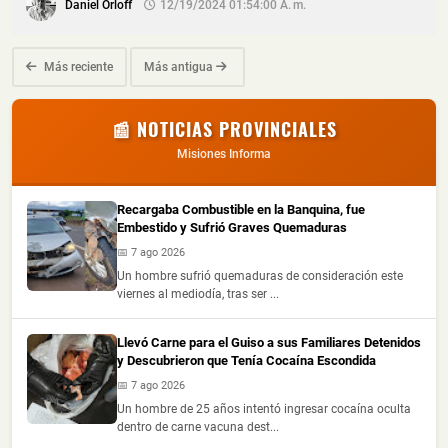
Daniel Orloff
12/19/2024 01:54:00 A. M.
Más reciente
Más antigua
📰 NOTICIAS PROVINCIALES
Misiones Informa
Recargaba Combustible en la Banquina, fue
Embestido y Sufrió Graves Quemaduras
📅 7 ago 2026
Un hombre sufrió quemaduras de consideración este
viernes al mediodía, tras ser ...
Llevó Carne para el Guiso a sus Familiares Detenidos
y Descubrieron que Tenía Cocaína Escondida
📅 7 ago 2026
Un hombre de 25 años intentó ingresar cocaína oculta
dentro de carne vacuna dest...