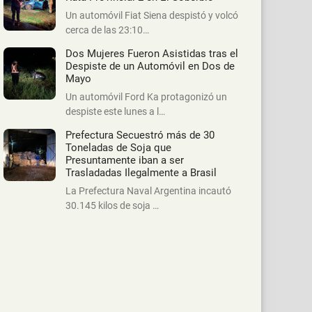
Un automóvil Fiat Siena despistó y volcó
cerca de las 23:10…
Dos Mujeres Fueron Asistidas tras el
Despiste de un Automóvil en Dos de
Mayo
Un automóvil Ford Ka protagonizó un
despiste este lunes a l…
Prefectura Secuestró más de 30
Toneladas de Soja que
Presuntamente iban a ser
Trasladadas Ilegalmente a Brasil
La Prefectura Naval Argentina incautó
30.145 kilos de soja …