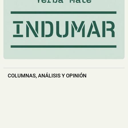
📅 4 ago 2026
La Policía de Misiones recuperó una hidrolavadora y
una motoguadaña que habían s...
Montecarlo: Controlaron un Principio de Incendio en
un Camión sobre la Ruta Nacional 12
📅 4 ago 2026
Un camión sufrió un principio de incendio durante la
noche del lunes sobre la Ru...
Un Incendio Destruyó una Vivienda en Posadas: una
Pareja Logró Salir a Tiempo y no Hubo Heridos
COLUMNAS, ANÁLISIS Y OPINIÓN
📅 4 ago 2026
Una vivienda fue destruida por un incendio durante la
madrugada de este martes s...
Hallaron un Auto Despistado sobre la Ruta 14 y
Descubrieron que Había sido Robado en Buenos
Aires
📅 3 ago 2026