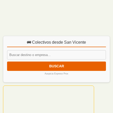
La Policía de Misiones secuestró un automóvil que
había sido abandonado tras un ...
🚌 Colectivos desde San Vicente
BUSCAR
Auspicia Expreso Prox