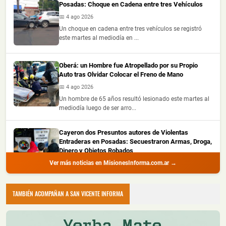
Posadas: Choque en Cadena entre tres Vehículos
📅 4 ago 2026
Un choque en cadena entre tres vehículos se registró
este martes al mediodía en ...
Oberá: un Hombre fue Atropellado por su Propio
Auto tras Olvidar Colocar el Freno de Mano
📅 4 ago 2026
Un hombre de 65 años resultó lesionado este martes al
mediodía luego de ser arro...
Cayeron dos Presuntos autores de Violentas
Entraderas en Posadas: Secuestraron Armas, Droga,
Dinero y Objetos Robados
Ver más noticias en MisionesInforma.com.ar →
📅 4 ago 2026
La Policía de Misiones detuvo a dos hombres con
amplio prontuario durante un all...
TAMBIÉN ACOMPAÑAN A SAN VICENTE INFORMA
Recuperaron Herramientas Robadas y Detuvieron a
un Joven en Oberá