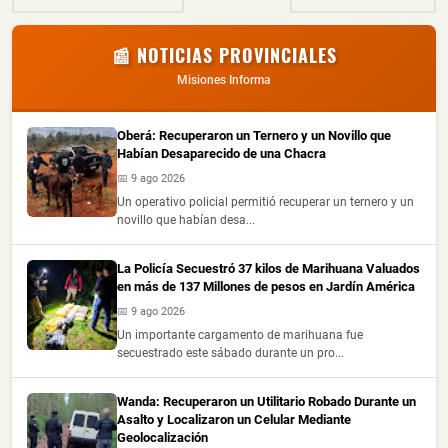
📰 NOTICIAS PROVINCIALES
Misiones Informa
Oberá: Recuperaron un Ternero y un Novillo que
Habían Desaparecido de una Chacra
📅 9 ago 2026
Un operativo policial permitió recuperar un ternero y un
novillo que habían desa...
La Policía Secuestró 37 kilos de Marihuana Valuados
en más de 137 Millones de pesos en Jardín América
📅 9 ago 2026
Un importante cargamento de marihuana fue
secuestrado este sábado durante un pro...
Wanda: Recuperaron un Utilitario Robado Durante un
Asalto y Localizaron un Celular Mediante
Geolocalización