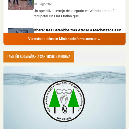
📅 9 ago 2026
Un operativo cerrojo desplegado en Wanda permitió
recuperar un Fiat Fiorino que ...
Oberá: tres Detenidos tras Atacar a Machetazos a un
Hombre durante una Ronda de Tragos
Ver más noticias en MisionesInforma.com.ar →
📅 9 ago 2026
Tres hombres fueron detenidos en Oberá, acusados de
atacar a machetazos a un jov...
TAMBIÉN ACOMPAÑAN A SAN VICENTE INFORMA
Un Niño Manipulaba Alcohol y un Encendedor y
Provocó un Incendio que Destruyó su Vivienda en
Oberá
📅 9 ago 2026
Una vivienda de madera quedó completamente
destruida por un incendio registrado ...
Posadas: Despistó con su Automóvil, Chocó contra
un Poste de Alumbrado y Terminó Hospitalizado
📅 9 ago 2026