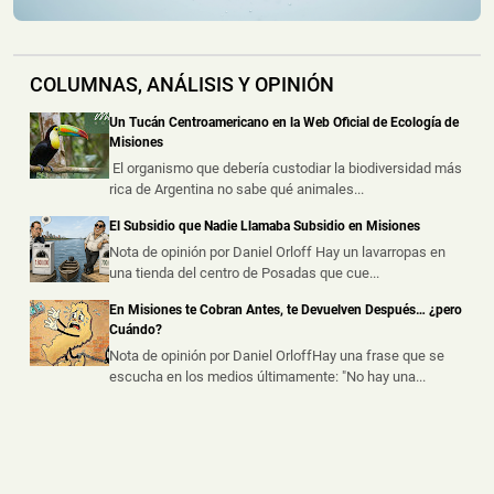
Un hombre de 47 años resultó lesionado este domingo
por la madrugada, luego de d...
COLUMNAS, ANÁLISIS Y OPINIÓN
Despistó y Volcó con su Automóvil sobre la Ruta
Nacional 14 en Oberá
Un Tucán Centroamericano en la Web Oficial de Ecología de
📅 9 ago 2026
Misiones
Un joven de 20 años resultó con lesiones leves tras
El organismo que debería custodiar la biodiversidad más
despistar y volcar con su au...
rica de Argentina no sabe qué animales...
El Subsidio que Nadie Llamaba Subsidio en Misiones
Un Adolescente resultó Lesionado tras Chocar con
una Camioneta en Leandro N. Alem
Nota de opinión por Daniel Orloff Hay un lavarropas en
una tienda del centro de Posadas que cue...
📅 9 ago 2026
Un adolescente de 15 años resultó lesionado este
En Misiones te Cobran Antes, te Devuelven Después… ¿pero
sábado por la noche tras protag...
Cuándo?
Nota de opinión por Daniel OrloffHay una frase que se
escucha en los medios últimamente: "No hay una...