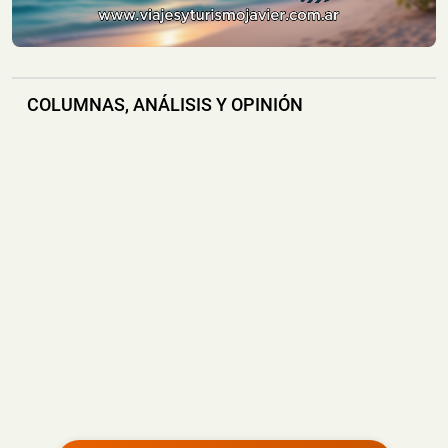
📅 6 ago 2026
Una vivienda fue consumida por un incendio durante la
madrugada de este jueves e...
COLUMNAS, ANÁLISIS Y OPINIÓN
Dos Motociclistas Resultaron Heridos tras un
Choque en una Transitada Avenida de Posadas
📅 5 ago 2026
Dos motociclistas resultaron heridos este miércoles por
la tarde tras protagoniz...
Un Accidente Laboral Durante la Poda de un Árbol
dejó a un Trabajador Gravemente Herido
📅 5 ago 2026
Un trabajador sufrió graves lesiones tras caer desde
varios metros de altura mie...