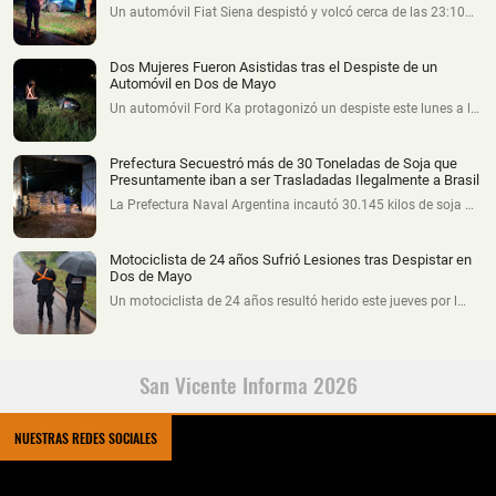
Un automóvil Fiat Siena despistó y volcó cerca de las 23:10…
Dos Mujeres Fueron Asistidas tras el Despiste de un
Automóvil en Dos de Mayo
Un automóvil Ford Ka protagonizó un despiste este lunes a l…
Prefectura Secuestró más de 30 Toneladas de Soja que
Presuntamente iban a ser Trasladadas Ilegalmente a Brasil
La Prefectura Naval Argentina incautó 30.145 kilos de soja …
Motociclista de 24 años Sufrió Lesiones tras Despistar en
Dos de Mayo
Un motociclista de 24 años resultó herido este jueves por l…
San Vicente Informa 2026
NUESTRAS REDES SOCIALES