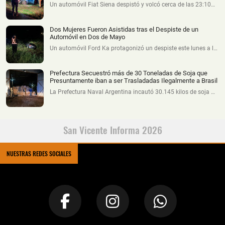
Un automóvil Fiat Siena despistó y volcó cerca de las 23:10…
Dos Mujeres Fueron Asistidas tras el Despiste de un
Automóvil en Dos de Mayo
Un automóvil Ford Ka protagonizó un despiste este lunes a l…
Prefectura Secuestró más de 30 Toneladas de Soja que
Presuntamente iban a ser Trasladadas Ilegalmente a Brasil
La Prefectura Naval Argentina incautó 30.145 kilos de soja …
San Vicente Informa 2026
NUESTRAS REDES SOCIALES