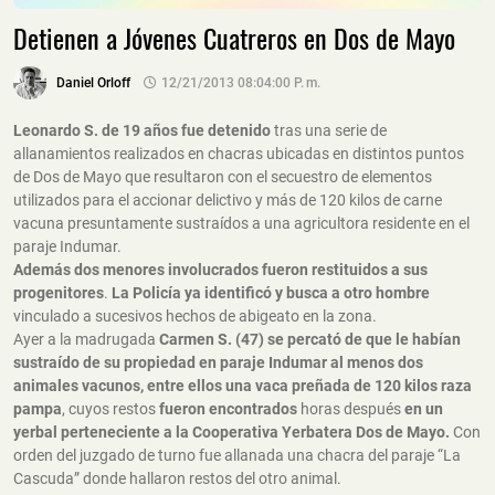
Detienen a Jóvenes Cuatreros en Dos de Mayo
Daniel Orloff
12/21/2013 08:04:00 P. M.
Leonardo S. de 19 años fue detenido
tras una serie de
allanamientos realizados en chacras ubicadas en distintos puntos
de Dos de Mayo que resultaron con el secuestro de elementos
utilizados para el accionar delictivo y más de 120 kilos de carne
vacuna presuntamente sustraídos a una agricultora residente en el
paraje Indumar.
Además dos menores involucrados fueron restituidos a sus
progenitores
.
La Policía ya identificó y busca a otro hombre
vinculado a sucesivos hechos de abigeato en la zona.
Ayer a la madrugada
Carmen S. (47) se percató de que le habían
sustraído de su propiedad en paraje Indumar al menos dos
animales vacunos, entre ellos una vaca preñada de 120 kilos raza
pampa
, cuyos restos
fueron encontrados
horas después
en
un
yerbal perteneciente a la Cooperativa Yerbatera Dos de Mayo.
Con
orden del juzgado de turno fue allanada una chacra del paraje “La
Cascuda” donde hallaron restos del otro animal.