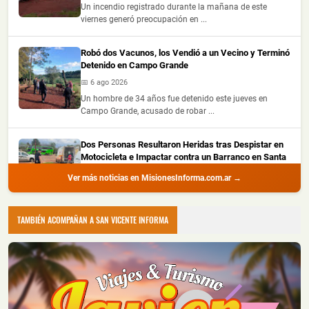
Un incendio registrado durante la mañana de este
viernes generó preocupación en ...
Robó dos Vacunos, los Vendió a un Vecino y Terminó
Detenido en Campo Grande
📅 6 ago 2026
Un hombre de 34 años fue detenido este jueves en
Campo Grande, acusado de robar ...
Dos Personas Resultaron Heridas tras Despistar en
Motocicleta e Impactar contra un Barranco en Santa
Ana
Ver más noticias en MisionesInforma.com.ar →
📅 6 ago 2026
Dos personas resultaron heridas este jueves por la tarde
luego de que la motocic...
TAMBIÉN ACOMPAÑAN A SAN VICENTE INFORMA
Se le Salió una Rueda en Plena Ruta Nacional 12 y
Terminó Despistando en Posadas
📅 6 ago 2026
Un automóvil protagonizó un despiste este jueves al
mediodía sobre la Ruta Nacio...