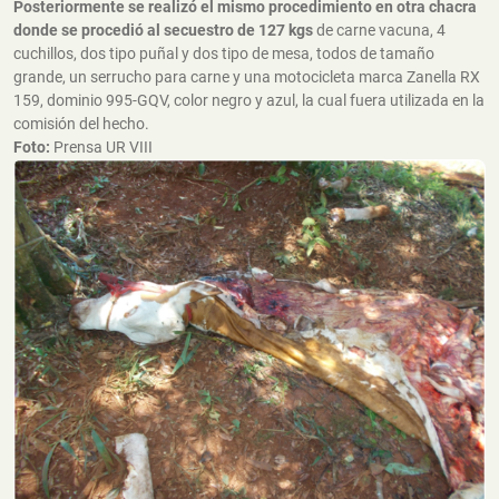
Posteriormente se realizó el mismo procedimiento en otra chacra
donde se procedió al secuestro de 127 kgs
de carne vacuna, 4
cuchillos, dos tipo puñal y dos tipo de mesa, todos de tamaño
grande, un serrucho para carne y una motocicleta marca Zanella RX
159, dominio 995-GQV, color negro y azul, la cual fuera utilizada en la
comisión del hecho.
Foto:
Prensa UR VIII