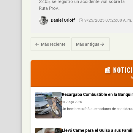
22:05, se registró un accidente vial sobre la
Ruta Prov…
Daniel Orloff
9/25/2025 07:25:00 A. M.
Más reciente
Más antigua
📰 NOTIC
M
Recargaba Combustible en la Banquin
📅 7 ago 2026
Un hombre sufrió quemaduras de consideración
Llevó Carne para el Guiso a sus Fami