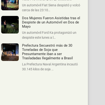
Un automóvil Fiat Siena despistó y volcó
cerca de las 23:10…
Dos Mujeres Fueron Asistidas tras el
Despiste de un Automóvil en Dos de
Mayo
Un automóvil Ford Ka protagonizó un
despiste este lunes a l…
Prefectura Secuestró más de 30
Toneladas de Soja que
Presuntamente iban a ser
Trasladadas Ilegalmente a Brasil
La Prefectura Naval Argentina incautó
30.145 kilos de soja …