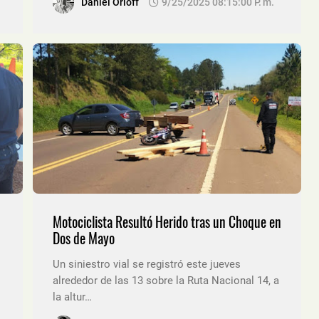
Daniel Orloff
9/25/2025 08:15:00 P. M.
Motociclista Resultó Herido tras un Choque en
Dos de Mayo
Un siniestro vial se registró este jueves
alrededor de las 13 sobre la Ruta Nacional 14, a
la altur…