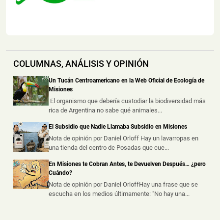
📅 8 ago 2026
Un presunto intercambio de droga fue frustrado durante
un operativo policial rea...
Una Automovilista y un Motociclista Resultaron
Lesionados tras un Choque en Posadas
COLUMNAS, ANÁLISIS Y OPINIÓN
📅 8 ago 2026
Un Tucán Centroamericano en la Web Oficial de Ecología de
Una mujer de 45 años y un hombre de 41 resultaron
Misiones
lesionados este viernes por la...
El organismo que debería custodiar la biodiversidad más
rica de Argentina no sabe qué animales...
Recargaba Combustible en la Banquina, fue
Embestido y Sufrió Graves Quemaduras
El Subsidio que Nadie Llamaba Subsidio en Misiones
Nota de opinión por Daniel Orloff Hay un lavarropas en
📅 7 ago 2026
una tienda del centro de Posadas que cue...
Un hombre sufrió quemaduras de consideración este
viernes al mediodía, tras ser ...
En Misiones te Cobran Antes, te Devuelven Después… ¿pero
Cuándo?
Nota de opinión por Daniel OrloffHay una frase que se
escucha en los medios últimamente: "No hay una...