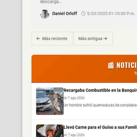
descarga…
Daniel Orloff
5/23/2025 01:10:00 P. M.
Más reciente
Más antigua
📰 NOTIC
M
Recargaba Combustible en la Banquin
📅 7 ago 2026
Un hombre sufrió quemaduras de consideración
Llevó Carne para el Guiso a sus Fami
📅 7 ago 2026