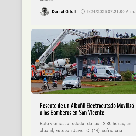
Daniel Orloff
5/24/2025 07:21:00 A. M.
Rescate de un Albañil Electrocutado Movilizó
a los Bomberos en San Vicente
Este viernes, alrededor de las 12:30 horas, un
albañil, Esteban Javier C. (44), sufrió una