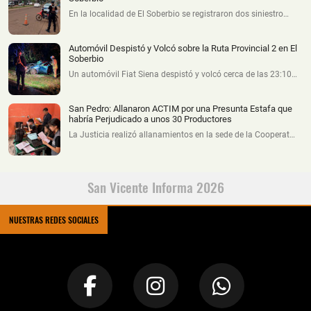
En la localidad de El Soberbio se registraron dos siniestro…
Automóvil Despistó y Volcó sobre la Ruta Provincial 2 en El
Soberbio
Un automóvil Fiat Siena despistó y volcó cerca de las 23:10…
San Pedro: Allanaron ACTIM por una Presunta Estafa que
habría Perjudicado a unos 30 Productores
La Justicia realizó allanamientos en la sede de la Cooperat…
San Vicente Informa 2026
NUESTRAS REDES SOCIALES