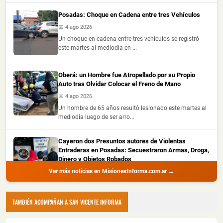
Posadas: Choque en Cadena entre tres Vehículos
📅 4 ago 2026
Un choque en cadena entre tres vehículos se registró
este martes al mediodía en ...
Oberá: un Hombre fue Atropellado por su Propio
Auto tras Olvidar Colocar el Freno de Mano
📅 4 ago 2026
Un hombre de 65 años resultó lesionado este martes al
mediodía luego de ser arro...
Cayeron dos Presuntos autores de Violentas
Entraderas en Posadas: Secuestraron Armas, Droga,
Dinero y Objetos Robados
Ver más noticias en MisionesInforma.com.ar →
📅 4 ago 2026
La Policía de Misiones detuvo a dos hombres con
amplio prontuario durante un all...
TAMBIÉN ACOMPAÑAN A SAN VICENTE INFORMA
Recuperaron Herramientas Robadas y Detuvieron a