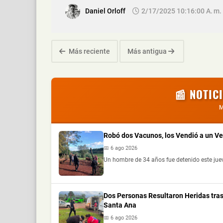
Daniel Orloff
2/17/2025 10:16:00 A. M.
Más reciente
Más antigua
📰 NOTIC
M
Robó dos Vacunos, los Vendió a un V
📅 6 ago 2026
Un hombre de 34 años fue detenido este jue
Dos Personas Resultaron Heridas tras
Santa Ana
📅 6 ago 2026