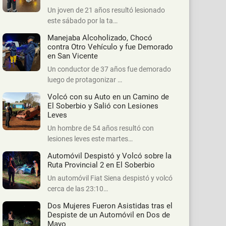
Un joven de 21 años resultó lesionado
este sábado por la ta…
Manejaba Alcoholizado, Chocó
contra Otro Vehículo y fue Demorado
en San Vicente
Un conductor de 37 años fue demorado
luego de protagonizar …
Volcó con su Auto en un Camino de
El Soberbio y Salió con Lesiones
Leves
Un hombre de 54 años resultó con
lesiones leves este martes…
Automóvil Despistó y Volcó sobre la
Ruta Provincial 2 en El Soberbio
Un automóvil Fiat Siena despistó y volcó
cerca de las 23:10…
Dos Mujeres Fueron Asistidas tras el
Despiste de un Automóvil en Dos de
Mayo