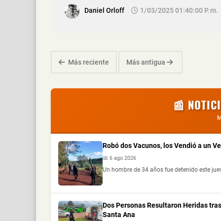
Daniel Orloff
1/03/2025 01:40:00 P. M.
Más reciente
Más antigua
📰 NOTIC
M
Robó dos Vacunos, los Vendió a un V
📅 6 ago 2026
Un hombre de 34 años fue detenido este jue
Dos Personas Resultaron Heridas tras
Santa Ana