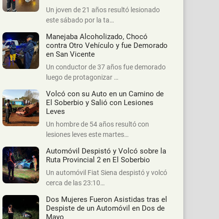
Un joven de 21 años resultó lesionado
este sábado por la ta…
Manejaba Alcoholizado, Chocó
contra Otro Vehículo y fue Demorado
en San Vicente
Un conductor de 37 años fue demorado
luego de protagonizar …
Volcó con su Auto en un Camino de
El Soberbio y Salió con Lesiones
Leves
Un hombre de 54 años resultó con
lesiones leves este martes…
Automóvil Despistó y Volcó sobre la
Ruta Provincial 2 en El Soberbio
Un automóvil Fiat Siena despistó y volcó
cerca de las 23:10…
Dos Mujeres Fueron Asistidas tras el
Despiste de un Automóvil en Dos de
Mayo