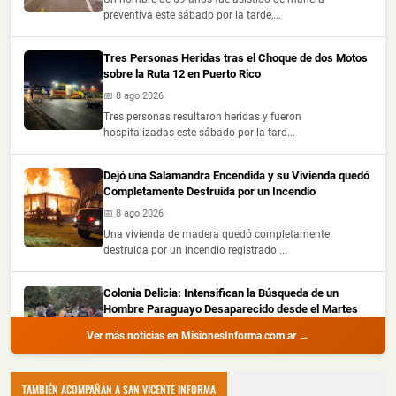
preventiva este sábado por la tarde,...
Tres Personas Heridas tras el Choque de dos Motos
sobre la Ruta 12 en Puerto Rico
📅 8 ago 2026
Tres personas resultaron heridas y fueron
hospitalizadas este sábado por la tard...
Dejó una Salamandra Encendida y su Vivienda quedó
Completamente Destruida por un Incendio
📅 8 ago 2026
Una vivienda de madera quedó completamente
destruida por un incendio registrado ...
Colonia Delicia: Intensifican la Búsqueda de un
Hombre Paraguayo Desaparecido desde el Martes
📅 8 ago 2026
Ver más noticias en MisionesInforma.com.ar →
La Policía de Misiones lleva adelante un amplio
operativo para localizar a Oscar...
TAMBIÉN ACOMPAÑAN A SAN VICENTE INFORMA