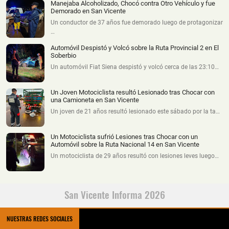
Manejaba Alcoholizado, Chocó contra Otro Vehículo y fue
Demorado en San Vicente
Un conductor de 37 años fue demorado luego de protagonizar
…
Automóvil Despistó y Volcó sobre la Ruta Provincial 2 en El
Soberbio
Un automóvil Fiat Siena despistó y volcó cerca de las 23:10…
Un Joven Motociclista resultó Lesionado tras Chocar con
una Camioneta en San Vicente
Un joven de 21 años resultó lesionado este sábado por la ta…
Un Motociclista sufrió Lesiones tras Chocar con un
Automóvil sobre la Ruta Nacional 14 en San Vicente
Un motociclista de 29 años resultó con lesiones leves luego…
San Vicente Informa 2026
NUESTRAS REDES SOCIALES