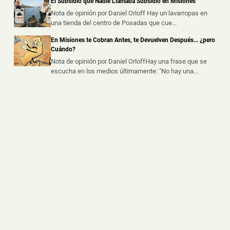
El Subsidio que Nadie Llamaba Subsidio en Misiones
Marihuana Valuada en un Millón de Pesos
Nota de opinión por Daniel Orloff Hay un lavarropas en
📅 8 ago 2026
una tienda del centro de Posadas que cue...
Un presunto intercambio de droga fue frustrado durante
un operativo policial rea...
En Misiones te Cobran Antes, te Devuelven Después… ¿pero
Cuándo?
Nota de opinión por Daniel OrloffHay una frase que se
escucha en los medios últimamente: "No hay una...