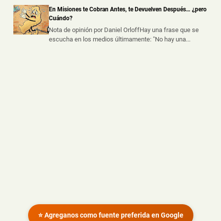
Un trabajador sufrió graves lesiones tras caer desde
En Misiones te Cobran Antes, te Devuelven Después… ¿pero
varios metros de altura mie...
Cuándo?
Nota de opinión por Daniel OrloffHay una frase que se
escucha en los medios últimamente: "No hay una...
⭐ Agreganos como fuente preferida en Google