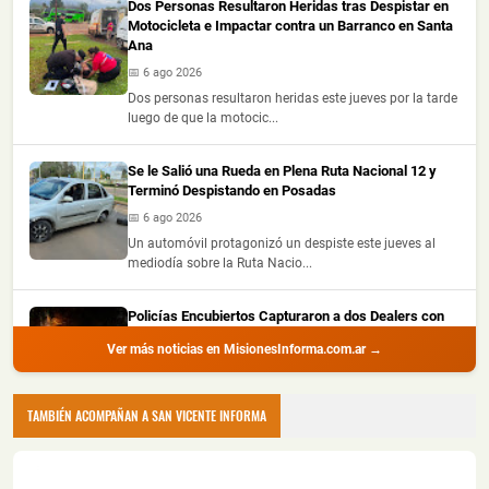
Dos Personas Resultaron Heridas tras Despistar en
Motocicleta e Impactar contra un Barranco en Santa
Ana
📅 6 ago 2026
Dos personas resultaron heridas este jueves por la tarde
luego de que la motocic...
Se le Salió una Rueda en Plena Ruta Nacional 12 y
Terminó Despistando en Posadas
📅 6 ago 2026
Un automóvil protagonizó un despiste este jueves al
mediodía sobre la Ruta Nacio...
Policías Encubiertos Capturaron a dos Dealers con
Cocaína y Marihuana Dosificadas en un Barrio de
Ver más noticias en MisionesInforma.com.ar →
Puerto Iguazú
📅 6 ago 2026
Dos presuntos dealers fueron demorados durante
TAMBIÉN ACOMPAÑAN A SAN VICENTE INFORMA
procedimientos realizados por la ...
Chocó a una Moto en Posadas, dejó dos Heridos y