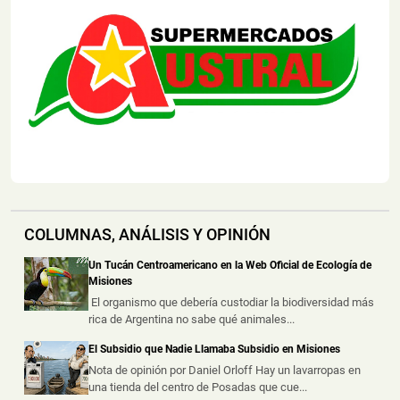
Escapó del Lugar
📅 6 ago 2026
Dos personas resultaron heridas luego de que un
automóvil embistiera a una motoc...
Creyó que Había Apagado un Cigarrillo y su Casa
Terminó Consumida por el Fuego
📅 6 ago 2026
Una vivienda fue consumida por un incendio durante la
madrugada de este jueves e...
Dos Motociclistas Resultaron Heridos tras un
COLUMNAS, ANÁLISIS Y OPINIÓN
Choque en una Transitada Avenida de Posadas
Un Tucán Centroamericano en la Web Oficial de Ecología de
📅 5 ago 2026
Misiones
Dos motociclistas resultaron heridos este miércoles por
El organismo que debería custodiar la biodiversidad más
la tarde tras protagoniz...
rica de Argentina no sabe qué animales...
Un Accidente Laboral Durante la Poda de un Árbol
El Subsidio que Nadie Llamaba Subsidio en Misiones
dejó a un Trabajador Gravemente Herido
Nota de opinión por Daniel Orloff Hay un lavarropas en
una tienda del centro de Posadas que cue...
📅 5 ago 2026