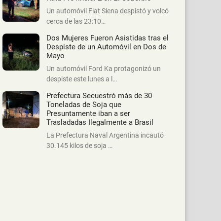
Un automóvil Fiat Siena despistó y volcó
cerca de las 23:10…
Dos Mujeres Fueron Asistidas tras el
Despiste de un Automóvil en Dos de
Mayo
Un automóvil Ford Ka protagonizó un
despiste este lunes a l…
Prefectura Secuestró más de 30
Toneladas de Soja que
Presuntamente iban a ser
Trasladadas Ilegalmente a Brasil
La Prefectura Naval Argentina incautó
30.145 kilos de soja …