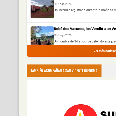
📅 7 ago 2026
Un incendio registrado durante la mañana de
Robó dos Vacunos, los Vendió a un V
📅 6 ago 2026
Un hombre de 34 años fue detenido este jue
Ver más noticia
Dos Personas Resultaron Heridas tras
Santa Ana
TAMBIÉN ACOMPAÑAN A SAN VICENTE INFORMA
📅 6 ago 2026
Dos personas resultaron heridas este jueves 
Se le Salió una Rueda en Plena Ruta
📅 6 ago 2026
Un automóvil protagonizó un despiste este j