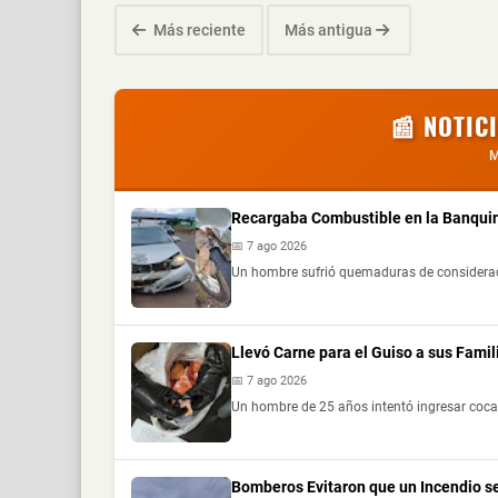
Más reciente
Más antigua
📰 NOTIC
M
Recargaba Combustible en la Banquin
📅 7 ago 2026
Un hombre sufrió quemaduras de consideración
Llevó Carne para el Guiso a sus Fami
📅 7 ago 2026
Un hombre de 25 años intentó ingresar cocaí
Bomberos Evitaron que un Incendio s