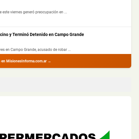
 este viernes generó preocupación en ...
ecino y Terminó Detenido en Campo Grande
ves en Campo Grande, acusado de robar ...
s en MisionesInforma.com.ar →
 Despistar en Motocicleta e Impactar contra un Barranco en
por la tarde luego de que la motocic...
 Nacional 12 y Terminó Despistando en Posadas
ueves al mediodía sobre la Ruta Nacio...